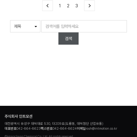
1
2
3
검색
주식회사 인트모션
대전광역시 유성구 대덕대로 530, 다209호(도룡동, 대덕첨단 산업유통)
대표번호
042-864-8623
팩스번호
042-864-8624
이메일
rosh@intmotion.co.kr
©Hongchang Chemical Co.,Ltd. All rights reserved.